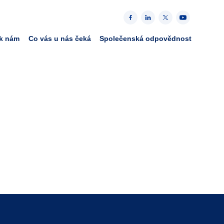
 k nám
Co vás u nás čeká
Společenská odpovědnost